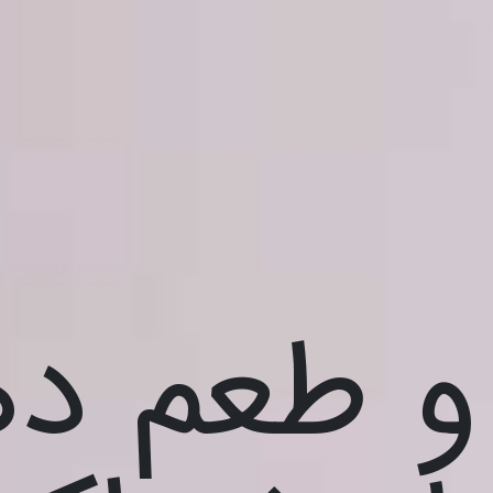
 طعم ده