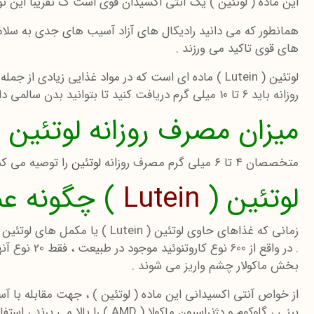
این ماده ( لوتئین ) یک آنتی اکسیدان قوی است ک تقریبا این توانا
همانطور که می دانید رادیکال های آزاد آسیب های جدی به سلامتی
های قوی تاکید می ورزند .
لوتئین ( Lutein ) ماده ای است که در مواد غذایی زی
روزانه باید 6 تا 10 میلی گرم دریافت کنید تا بتوانید بدن سالمی داشته باشید .
میزان مصرف روزانه لوتئین :
متخصصان ۴ تا ۶ میلی گرم مصرف روزانه
لوتئین
را توصیه می کنند . 
لوتئین (
Lutein
) چگونه عم
بخش ماکولار چشم واریز می شوند .
از خواص آنتی اکسیدانی این ماده ( لوتئین ) ، جهت مقابله با آ
بینی ، گلوکوم و دژنراسیون ماک