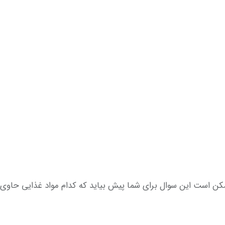
رای شما پیش بیاید که کدام مواد غذایی حاوی لوتئین ( Lutein ) هستند . این مواد به 