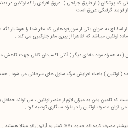
ی که پزشکان ( از طریق جراحی ) عروق افرادی را که لوتئین در بد
 فرایند گرفتگی عروق است .
حقیقات آزمایشگاهی تغذیه انسانی USDA ، در دانشگاه Tufts از اسفناج به عنوان یکی از سوپرفودهایی
 ماده لوتئین میباشد که ظاهرا از پیری مغز جلوگیری می کند .
اده ( لوتئین ) باعث افزایش مرگ سلول های سرطانی می شود . ه
است که تامین بدن به میزان لازم از عنصر لوتئین ، می تواند حداقل 
 می توان مصرف لوتئین را در افراد سیگاری توصیه کرد .
 ۷۰% کمتر به آرتروز زانو مبتلا هستند .