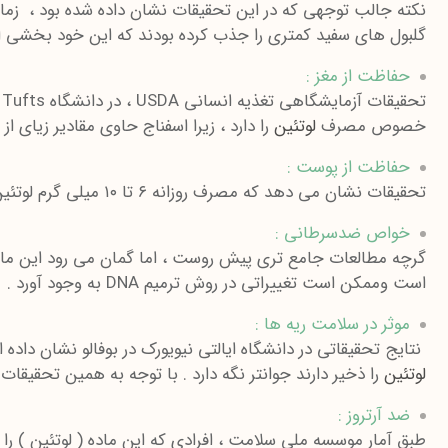
نکته جالب توجهی که در این تحقیقات نشان داده شده بود ، زمان
گلبول های سفید کمتری را جذب کرده بودند که این خود بخشی از
حفاظت از مغز :
ت
خصوص مصرف
لوتئین
را دارد ، زیرا اسفناج حاوی مقادیر زیای از
حفاظت از پوست :
تحقیقات نشان می دهد که مصرف روزانه ۶ تا ۱۰ میلی گرم لوتئین ( به همراه مواد مغذی دیگر ) آنتی اکسیدان کافی جهت کاهش میزان آسیبهای اکسیداتیو پوست را فراهم می سازد .
خواص ضدسرطانی :
گرچه مطالعات جامع تری پیش روست ، اما گمان می رود این م
است وممکن است تغییراتی در روش ترمیم DNA به وجود آورد .
موثر در سلامت ریه ها :
نتایج تحقیقاتی در دانشگاه ایالتی نیویورک در بوفالو نشان داده 
لوتئین
را ذخیر دارند جوانتر نگه دارد . با توجه به همین تحقیقات
ضد آرتروز :
طبق آمار موسسه ملی سلامت ، افرادی که این ماده ( لوتئین ) را بیشتر مصرف کرده اند حدود