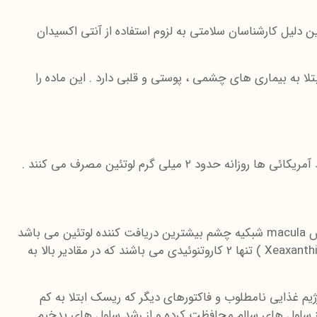
 دلیل کارشناسان سلامتی به لزوم استفاده از آنتی اکسیدان
ز ابتلا به بیماری های چشمی ، پوستی و قلبی دارد . این ماده را
۲ میلی گرم لوتئین مصرف می کنند .
زمانی که غذاهای حاوی لوتئین ( Lutein ) یا مکمل های لوتئین دار را مصرف می کنیم به راحتی در سراسر بدن منتقل می شود . بخش macula شبکیه چشم بیشترین دریافت کننده لوتئین می باشد
. در واقع از 600 نوع کاروتنوئید موجود در طبیعت ، فقط 20 نوع آنها می توانند به چشم برسند . از بین 20 نوع ، لوتئین و زی زانتین ( Xeaxanthin ) تنها 2 کاروتنوئیدی می باشند که در مقادیر بالا به
ژیم غذایی نامطلوب و فاکتورهای دیگر که ریسک ابتلا به کم
به مانند لوتئین ، از سلول های سالم محافظت کرده و از رشد سلول های بدخیم