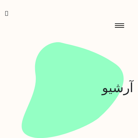
آرشیو