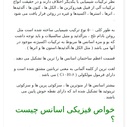
نظر ترکیبات شیمیایی با یکدیگر اختلاف دارند و در حقیقت انواع
ترکیبات آلی از قبیل هیدروکربن ها ، الکل ها ، کتون ها ، آلدئیدها
، اترها ، استرها ، اکسیدها و غیره در روغن فرار یافت می شود
.
به طور کلی ۵۰۰ نوع ترکیب شیمیایی ساخته شده است مثل
روغن بادام تلخ ، بنزآلدئید و متیل سالسیلات و باید توجه داشت
که بو و مزه اسانس ها مربوط به ترکیبات اکسیژنه موجود در
آنها می باشد ( مثل الکل ها،آلدئیدها،استون ها و اترها ) .
قسمت اعظم ساختمان اسانس ها را ترپن ها تشکیل می دهند .
لغت ترپن از کلمه آلمانی به معنی تربانتین مشتق شده است و
دارای فرمول مولکولی ( C۱۰H۱۶ ) می باشد .
بیشتر اسانس ها از منوترپن ها ، سزکوئی پرپن ها و سزکوئی
ترپنوئید ها تشکیل شده اند که دارای نقطه جوش پایین می
باشند .
خواص فیزیکی اسانس چیست
؟