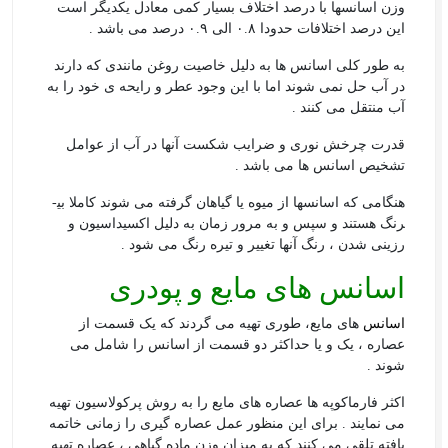
وزن اسانس­ها با درصد اختلاف بسیار کمی معادل یک­دیگر است
این درصد اختلافات حدودا ۰.۸ الی ۰.۹ درصد می­ باشد .
به طور کلی اسانس ها به دلیل خاصیت روغن مانندی که دارند
در آب حل نمی­ شوند اما با این وجود عطر و رایحه­ ی خود را به
آب منتقل می­ کنند .
قدرت چرخش نوری و ضرایب شکست آن­ها در آب از عوامل
تشخیص اسانس ها می­ باشد .
هنگامی که اسانس­ها از میوه یا گیاهان گرفته می­ شوند کاملا بی­
رنگ هستند و سپس و به مرور زمان به دلیل اکسیداسیون و
رزینی شدن ، رنگ­ آن­ها تغییر و تیره رنگ می شود .
اسانس های مایع و پودری
اسانس
های مایع، طوری تهیه می گردند که یک قسمت از
عصاره ، یک و یا حداکثر دو قسمت از اسانس را شامل می
شوند .
اکثر فارماکوپه ها عصاره های مایع را به روش پرکولاسیون تهیه
می نمایند . برای این منظور عمل عصاره گیری را زمانی خاتمه
یافته تلقی می کنند که به میزان وزن ماده گیاهی ، عصاره تهیه