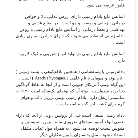
فلیور عرضه می شود .
اسانس مایع بادام زمینی دارای ارزش غذایی بالا و خواص
درمانی ، زیبایی و پوست و مو است . در صنایع غذایی و
بهداشتی و بعضا درمانی از اسانس مایع بادام زمینی یا روغن
بادام زمینی استفاده می شود ، که دارای خواص بسیاری زیادی
است .
اسانس مایع بادام زمینی در تولید انواع شیرینی و کیک کاربرد
دارد .
بادام‌زمینی یا پسته‌شامی ( همچنین بادام‌کوهی یا پسته زمینی )
، نام بوته و میوه‌ای با نام علمی ( Arachis hypogaea ) است .
این گیاه بومی آمریکای جنوبی است و از آنجا به نقاط گوناگون
دنیا برده شده‌است . بوتهٔ آن که بوته‌ای یک‌ساله است ۳۰ تا۵۰
سانتیمتر ارتفاع دارد . بادام زمینی بومیِ برزیل ، آب و هوای
گرم برای کِشت این گیاه مناسب است .
بادام زمینی منبعی است غنی از پروتئین ، ولی از آنجا که دارای
بعضی انواع آمینو اسیدهای ضروری مانند لیزین ، سیستین و
متیونین نیست توصیه می‌شود ، به همراه مواد غذایی مکمّل
استفاده شود ، مثل بدنسازان یا ورزشکارانِ دیگر .