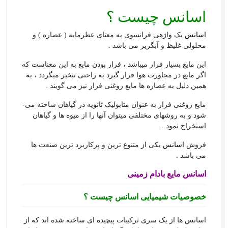
اسانس چیست ؟
اسانس
یک واژه­ی فرانسوی به معنای عطرمایه ( عصاره ) و
محلولی غلیظ و آبگریز می ­باشد .
این مایع بسیار فرار می­باشد ، فرار بودن مایع به این معناست که
اگر مایع در مجاورت هوا قرار گیرد به راحتی تبخیر می­گردد ، به
همین دلیل به عصاره­ ها مایع روغنی فرار نیز می گویند .
مایع روغنی فرار به عنوان متابولیک ثانویه در گیاهان ساخته می­
شود و به روش­های مختلفی می­توان آن­ها را از میوه­ ها و گیاهان
استخراج نمود .
فروش
اسانس
یکی از متنوع ترین و پرکاربرد ترین صنعت ها
می باشد .
اسانس مایع بادام زمینی
خصوصیات شیمیایی
اسانس
چیست ؟
اسانس ها از یک سری ترکیبات پیچیده ای ساخته شده اند که از