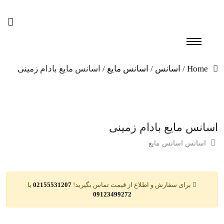
Home
/
اسانس
/
اسانس مایع
/ اسانس مایع بادام زمینی
اسانس مایع بادام زمینی
اسانس
اسانس مایع
برای سفارش و اطلاع از قیمت تماس بگیرید!
02155531207
یا
09123499272