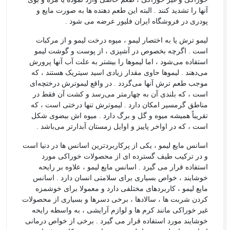
آنها را تشدید کنند . البته این طعم دهنده ها به صورت مایع و
پودری در فروشگاه ایران فلیور عرضه می شود .
لیمو ترش یا به اختصار لیمو ، میوه درخت لیمو و از مرکبات
است . اگرچه بخصوص در آشپزی ، از پوست و گوشت لیمو
استفاده می‌شود ، اما لیموها را بیشتر به علت آب آنها پرورش
می‌دهند . لیموها حاوی مقدار زیادی اسید سیتریک هستند ، که
موجب طعم ترش آنها می‌گردد . در واقع لیموترش درختچه‌ای
است ، که بلندی آن به چهارمتر می‌رسد و کشت آن فقط در
مناطق گرمسیر امکان دارد . لیموترش تنها درختی است ، که
تقریباً همیشه میوه و گل و برگ دارد . میوه اش بیضوی شکل
است ، که در اواخر پاییز و اوایل زمستان آبدارتر می‌باشد .
اسانس مایع لیمو ، یکی از پرکاربردترین اسانس ها در دنیا است
و در ترکیب طیف گسترده ای از محصولات خوراکی مورد
استفاده قرار می گیرد . اسانس مایع لیمو ، علاوه بر رایحه
خوشایند ، خواص بسیاری برای سلامتی انسان دارد . اسانس
مایع لیمو ، کاربردهای مختلفی دارد و معمولا برای خوشمزه
کردن شربت ها ، سالادها ، برخی دسرها و بسیاری از محصولات
غیر خوراکی مانند کرم ها و لوازم آرایشی ، به واسطه رایحه
خوشایند مورد استفاده قرار می گیرد . برخی از خواص درمانی