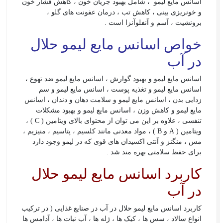
اسانس مایع لیمو ، شامل بهبود جریان خون ، کاهش فشار خون
و خونریزی بینی ، کاهش تب ، درمان عفونت های گلو ،
برونشیت ، آسم و آنفلوآنزا است .
خواص اسانس مایع لیمو حلال
در آب
اسانس مایع لیمو و بهبود گوارش ، اسانس مایع لیمو ضد تهوع ،
اسانس مایع لیمو و تغذیه پوست ، اسانس مایع لیمو و سم
زدایی بدن ، اسانس مایع لیمو و سلامت دهان و دندان ، اسانس
مایع لیمو و کاهش وزن ، اسانس مایع لیمو و بهبود مشکلات
تنفسی ، علاوه بر این می توان از محتوای بالای ویتامین ( C ) ،
ویتامین ( A و B ) ، مواد معدنی مانند کلسیم ، پتاسیم ، منیزیم ،
مس ، منگنز و آنتی اکسیدان های قوی که در لیمو وجود دارد
برای حفظ سلامتی بهره مند شد .
کاربرد اسانس مایع لیمو حلال
در آب
کاربرد اسانس مایع لیمو حلال در آب در صنایع غذایی ( در ترکیب
انواع سالاد ، سس ها ، کیک ها ، ژله ها ، آب نبات ها ، آدامس ها