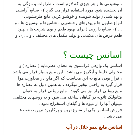
، نوشیدنی ها و هر چیزی که لازم است ، طراوات و تازگی به
آن بخشیده شود مورد استفاده قرار می گیرد ) ، صنایع آرایشی
و بهداشتی ( تولید شوینده و خوشبو کردن مایع ظرفشویی ،
انواع صابون ها و پودرهای رختشویی ، شامپوها و لوسیون ها ، و
… ) ، صنایع دارویی ( برای بهبود طعم و بوی شربت ها ، بهبود
طعم قرص های مکیدنی و تولید مکمل های مختلف ، و … ) ، و
…
اسانس چیست ؟
اسانس
یک واژه­ی فرانسوی به معنای عطرمایه ( عصاره ) و
محلولی غلیظ و آبگریز می ­باشد . این مایع بسیار فرار می­ باشد
، فرار بودن مایع به این معناست که اگر مایع در مجاورت هوا
قرار گیرد به راحتی تبخیر می­گردد ، به همین دلیل به عصاره­ ها
مایع روغنی فرار نیز می گویند . مایع روغنی فرار به عنوان
متابولیک ثانویه در گیاهان ساخته می­ شود و به روش­های مختلفی
می­توان آن­ها را از میوه­ ها و گیاهان استخراج نمود .
فروش
اسانس
یکی از متنوع ترین و پرکاربرد ترین صنعت ها
می باشد .
اسانس مایع لیمو حلال در آب