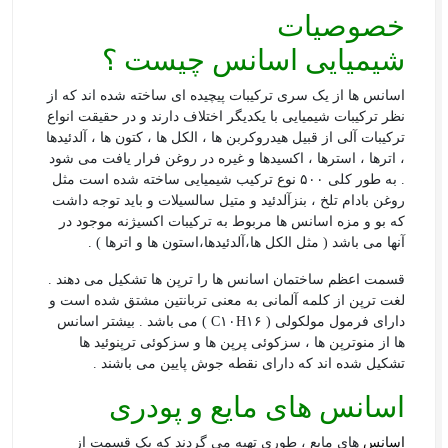
خصوصیات
شیمیایی
اسانس
چیست ؟
اسانس ها از یک سری ترکیبات پیچیده ای ساخته شده اند که از
نظر ترکیبات شیمیایی با یکدیگر اختلاف دارند و در حقیقت انواع
ترکیبات آلی از قبیل هیدروکربن ها ، الکل ها ، کتون ها ، آلدئیدها
، اترها ، استرها ، اکسیدها و غیره در روغن فرار یافت می شود
. به طور کلی ۵۰۰ نوع ترکیب شیمیایی ساخته شده است مثل
روغن بادام تلخ ، بنزآلدئید و متیل سالسیلات و باید توجه داشت
که بو و مزه اسانس ها مربوط به ترکیبات اکسیژنه موجود در
آنها می باشد ( مثل الکل ها،آلدئیدها،استون ها و اترها ) .
قسمت اعظم ساختمان اسانس ها را ترپن ها تشکیل می دهند .
لغت ترپن از کلمه آلمانی به معنی تربانتین مشتق شده است و
دارای فرمول مولکولی ( C۱۰H۱۶ ) می باشد . بیشتر اسانس
ها از منوترپن ها ، سزکوئی پرپن ها و سزکوئی ترپنوئید ها
تشکیل شده اند که دارای نقطه جوش پایین می باشند .
اسانس های مایع و پودری
اسانس
های مایع ، طوری تهیه می گردند که یک قسمت از