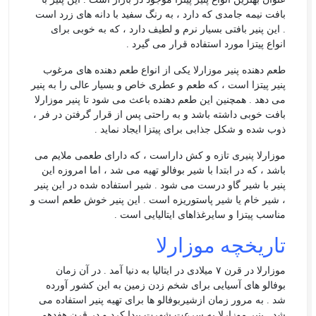
بافت نیمه جامدی که دارد ، به رنگ سفید با دانه های زرد است
. این پنیر بافتی بسیار نرم و لطیف دارد ، که به خوبی برای
انواع پیتزا مورد استفاده قرار می گیرد .
طعم دهنده پنیر موزارلا یکی از انواع طعم دهنده های مرغوب
پنیر پیتزا است ، که طعم و عطری خاص و بسیار عالی را به پنیر
می دهد . همچنین این طعم دهنده باعث می شود تا پنیر موزارلا
بافت خوبی داشته باشد و به راحتی پس از قرار گرفتن در فر ،
ذوب شده و شکل جذابی برای پیتزا ایجاد نماید .
موزارلا پنیری تازه و کش داراست ، که دارای طعمی ملایم می
باشد ، که در ابتدا با شیر بوفالو تهیه می شد ، اما امروزه این
پنیر با شیر گاو درست می شود . شیر استفاده شده در این پنیر
، شیر خام یا شیر پاستوریزه است . این پنیر خوش طعم است و
مناسب پیتزا و سایرغذاهای ایتالیایی است .
تاریخچه موزارلا
موزارلا در قرن ۷ میلادی در ایتالیا به دنیا آمد . در آن زمان
بوفالو های آسیایی برای شخم زدن زمین به این کشور آورده
شد . به مرور زمان ازشیربوفالو ها برای تهیه پنیر استفاده می
شد . پنیر موزارلا به سرعت شهرت پیدا کرد و در قرن هفدهم