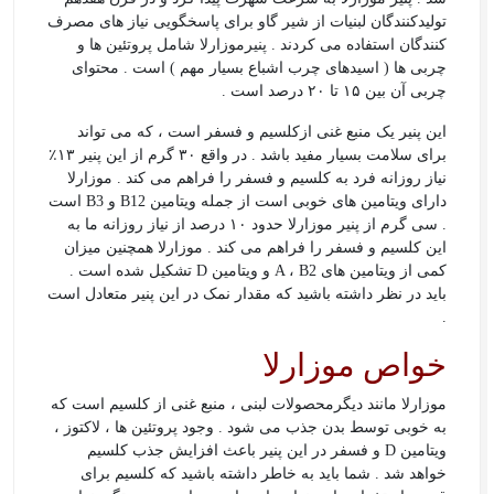
تولیدکنندگان لبنیات از شیر گاو برای پاسخگویی نیاز های مصرف
کنندگان استفاده می کردند . پنیرموزارلا شامل پروتئین ها و
چربی ها ( اسیدهای چرب اشباع بسیار مهم ) است . محتوای
چربی آن بین ۱۵ تا ۲۰ درصد است .
این پنیر یک منبع غنی ازکلسیم و فسفر است ، که می تواند
برای سلامت بسیار مفید باشد . در واقع ۳۰ گرم از این پنیر ۱۳٪
نیاز روزانه فرد به کلسیم و فسفر را فراهم می کند . موزارلا
دارای ویتامین های خوبی است از جمله ویتامین B12 و B3 است
. سی گرم از پنیر موزارلا حدود ۱۰ درصد از نیاز روزانه ما به
این کلسیم و فسفر را فراهم می کند . موزارلا همچنین میزان
کمی از ویتامین های A ، B2 و ویتامین D تشکیل شده است .
باید در نظر داشته باشيد که مقدار نمک در اين پنير متعادل است
.
خواص موزارلا
موزارلا مانند دیگرمحصولات لبنی ، منبع غنی از کلسیم است که
به خوبی توسط بدن جذب می شود . وجود پروتئین ها ، لاکتوز ،
ویتامین D و فسفر در این پنیر باعث افزایش جذب کلسیم
خواهد شد . شما باید به خاطر داشته باشید که کلسیم برای