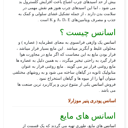
بیش از حد اسیدهای چرب اشباع باعث افزایش کلسترول بد
می شود ، اما این اسیدهای چرب هنوز هم نقش مهمی در
سلامت بدن دارند ، از جمله تشکیل غشای سلولی و کمک به
جذب و مصرف ویتامین‌های A، D، E و K است .
اسانس چیست ؟
اسانس
یک واژه­ی فرانسوی به معنای عطرمایه ( عصاره ) و
محلولی غلیظ و آبگریز می­باشد . این مایع بسیار فرار می­باشد ،
فرار بودن مایع به این معناست که اگر مایع در مجاورت هوا
قرار گیرد به راحتی تبخیر می­گردد ، به همین دلیل به عصاره­ ها
مایع روغنی فرار نیز می گویند . مایع روغنی فرار به عنوان
متابولیک ثانویه در گیاهان ساخته می­ شود و به روش­های مختلفی
می­توان آن­ها را از میوه­ ها و گیاهان استخراج نمود .
فروش
اسانس
یکی از متنوع ترین و پرکاربرد ترین صنعت ها
می باشد .
اسانس پودری پنیر موزارلا
اسانس های مایع
اسانس
های مایع، طوری تهیه می گردند که یک قسمت از