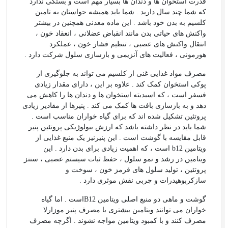
قدرت استخوان ها و دندان ها بسیار مهم است و بستگی ندارد
که شما چند سال دارید . شما باید همیشه حواستان به تامین
کلسیم به بدن خود باشد . این ماده معدنی همچنین در بیشتر
واکنش های حیاتی بدن مانند انقباض عضلانی ، انعقاد خون ،
انتقال واکنش های عصبی ، تنظیم فشار خون ، عملکرد
هورمونی ، فعالیت های آنزیمی و بازسازی سلول شرکت دارد .
مصرف مواد غذایی غنی از کلسیم می تواند به جلوگیری از
پوکی استخوان کمک کند . علاوه بر این ، دارای مقدار زیادی
فسفر است ، که اسیدیته استخوان ها و دندان ها را کاهش می
دهد و به بازسازی بافت ها کمک می کند . پنیرها از مقادیر زیادی
پروتئین تشکیل شده اند که برای گیاه خواران مناسب است .
شما باید در نظر داشته باشد که ارزش بیولوژیکی پروتئین پنیر
قابل مقایسه با گوشت است . این پنیرنیز یک منبع غذایی از
ویتامین b12 است ، که اهمیت زیادی برای بدن دارد . این
ویتامین در رشد و نمو سلول ، حفظ ثبات سیستم عصبی ، سنتز
پروتئین ، تولید سلول های قرمز خون ، سوخت و
سازکربوهیدرات و چربی نقش موثری دارد .
گوشت و ماهی دو منبع اصلی ویتامین B12است . اما گیاه
خواران می توانند ویتامین بیشتری با مصرف پنیر موزارلا
مصرف کنند و با کمبود ویتامین مواجه نشوند . اگرچه مصرف