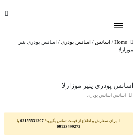
Home
/
اسانس
/
اسانس پودری
/ اسانس پودری پنیر
موزارلا
اسانس پودری پنیر موزارلا
اسانس
اسانس پودری
برای سفارش و اطلاع از قیمت تماس بگیرید!
02155531207
یا
09123499272