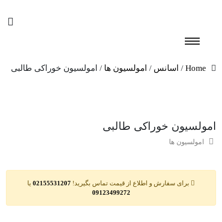
Home
/
اسانس
/
امولسیون ها
/ امولسیون خوراکی طالبی
امولسیون خوراکی طالبی
امولسیون ها
برای سفارش و اطلاع از قیمت تماس بگیرید!
02155531207
یا
09123499272