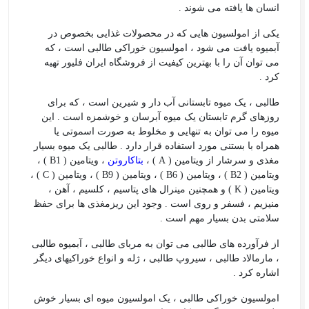
انسان ها یافته می شوند .
یکی از امولسیون هایی که در محصولات غذایی بخصوص در
آبمیوه یافت می شود ، امولسیون خوراکی طالبی است ، که
می توان آن را با بهترین کیفیت از فروشگاه ایران فلیور تهیه
کرد .
طالبی ، یک میوه تابستانی آب دار و شیرین است ، که برای
روزهای گرم تابستان یک میوه آبرسان و خوشمزه است . این
میوه را می توان به تنهایی و مخلوط به صورت اسموتی یا
همراه با بستنی مورد استفاده قرار دارد . طالبی یک میوه بسیار
مغذی و سرشار از ویتامین ( A ) ،
بتاکاروتن
، ویتامین ( B1 ) ،
ویتامین ( B2 ) ، ویتامین ( B6 ) ، ویتامین ( B9 ) ، ویتامین ( C ) ،
ویتامین ( K ) و همچنین مینرال های پتاسیم ، کلسیم ، آهن ،
منیزیم ، فسفر و روی است . وجود این ریزمغذی ها برای حفظ
سلامتی بدن بسیار مهم است .
از فرآورده های طالبی می توان به مربای طالبی ، آبمیوه طالبی
، مارمالاد طالبی ، سیروپ طالبی ، ژله و انواع خوراکیهای دیگر
اشاره کرد .
امولسیون خوراکی طالبی ، یک امولسیون میوه ای بسیار خوش