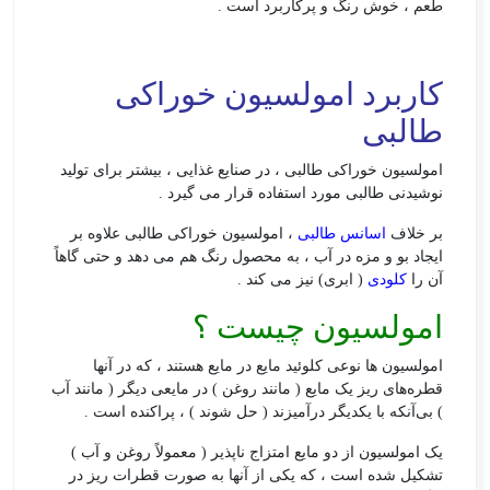
طعم ، خوش رنگ و پرکاربرد است .
کاربرد امولسیون خوراکی
طالبی
امولسیون خوراکی طالبی ، در صنایع غذایی ، بیشتر برای تولید
نوشیدنی طالبی مورد استفاده قرار می گیرد .
بر خلاف
اسانس طالبی
، امولسیون خوراکی طالبی علاوه بر
ایجاد بو و مزه در آب ، به محصول رنگ هم می دهد و حتی گاهاً
آن را
کلودی
( ابری) نیز می کند .
امولسیون چیست ؟
امولسیون ها نوعی کلوئید مایع در مایع هستند ، که در آنها
قطره‌های ریز یک مایع ( مانند روغن ) در مایعی دیگر ( مانند آب
) بی‌آنکه با یکدیگر درآمیزند ( حل شوند ) ، پراکنده‌ است .
یک امولسیون از دو مایع امتزاج ناپذیر ( معمولاً روغن و آب )
تشکیل شده‌ است ، که یکی از آنها به صورت قطرات ریز در