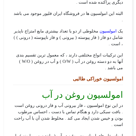
دیگری پراکنده شده‌ است .
البته این امولسیون ها در فروشگاه ایران فلیور موجود می باشد
.
یک
امولسیون
مخلوطی از دو یا تعداد بیشتری مایع امتزاج ناپذیر
شامل دو فاز ( فاز پیوسته ( بیرونی ) ‌و فاز ناپیوسته ( درونی ) )
، است .
این ترکیبات انواع مختلفی دارند ، که معمول ترین تقسیم بندی
آنها به دو دسته روغن در آب ( O/W ) و آب در روغن ( W/O )
می باشد .
امولسیون خوراکی طالبی
امولسیون روغن در آب
در این نوع امولسیون ، فاز بیرونی آب و فاز درونی روغن است
. بافت سبکی دارد و هنگام تماس با دست ، احساس مرطوب
بودن و خیس شدن ایجاد می کند . مخلوط شدن آن با آب راحت
است .
امولسیفایرهای امولسیون روغن در آب ( مانند سس مایونز ) را