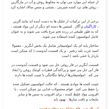
از جمله این موارد می توان به مخلوط روغن و آب در مارگارین
، روغن های ترد کننده شیرینی ، بستنی و سس سالاد اشاره کرد
.
برخی از این ترکیبات از جلبک ها به دست آمده اند مانند آلژین
،
کاراگینان
و آگار . لسیتین ها دسته ای دیگر از این مواد هستند ،
که به طور طبیعی در زرده تخم مرغ یافت می شوند و به عنوان
عامل امولسیون کننده استفاده می شوند .
ساختار پایه ای یک امولسیفایر شامل یک بخش آبگریز ، معمولا
اسید چرب بلند زنجیر ، و یک قسمت آبدوست ( که ممکن است
باردار یا خنثی باشد )‌ است .
قسمت آبگریز در فاز روغن حل می شود و قسمت آبدوست در
فاز آبی حل می شود و پراکندگی قطرات کوچک روغن را ایجاد
می کند . امولسیفایرها ارتباط تنگاتنگی با تثبیت کننده ها دارند .
تثبیت کننده ها موادی هستند ، که حالت امولسیون تشکیل شده
را حفظ می کنند . قوام محصولات غذایی نیز ممکن است ، با
افزودن مواد غلیظ کننده ، برای افزودن به سس ها و سایر
مایعات و بافت سازها ، بهبود یابد .
این افزودنی های مختلف دو منظوره هستند :