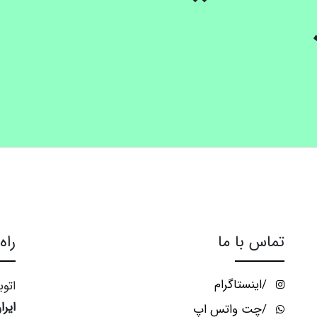
تماس با ما
راه
/اینستاگرام
اتو
ایرا
/چت واتس اپ