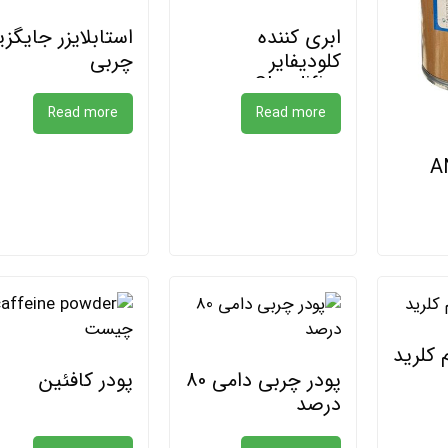
ابری کننده
استابلایزر جایگز
کلودیفایر
چربی
Cloudifire
Read more
Read more
A
 کلرید
پودر چربی دامی 80
پودر کافئین
درصد