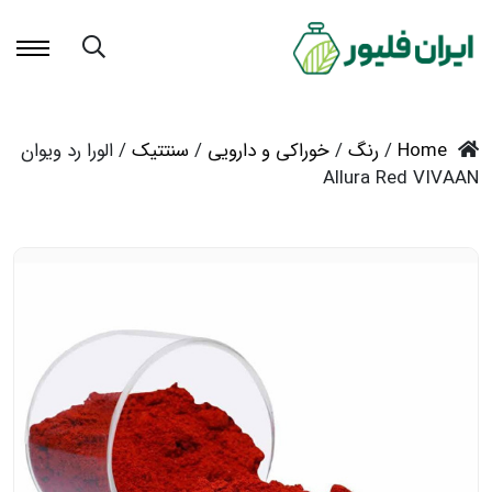
Home
/
رنگ
/
خوراکی و دارویی
/
سنتتیک
/ الورا رد ویوان
Allura Red VIVAAN