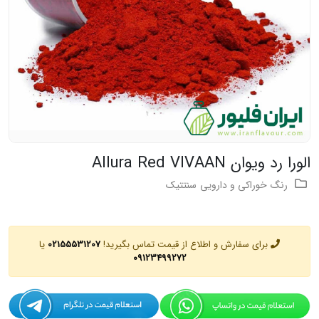
الورا رد ویوان Allura Red VIVAAN
رنگ
خوراکی و دارویی
سنتتیک
برای سفارش و اطلاع از قیمت تماس بگیرید!
02155531207
یا
09123499272