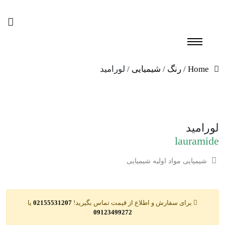
Home
/
رنگ
/
شیمیایی
/ لورامید
لورامید
lauramide
شیمیایی
مواد اولیه شیمیایی
برای سفارش و اطلاع از قیمت تماس بگیرید!
02155531207
یا
09123499272