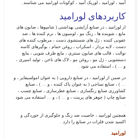
آمید ، لورامید ، لوریک آمید ، کوکونات لورامید می شناسند .
کاربردهای لورامید
از لورامید ، در صنایع آرایشی بهداشتی ( شامپوها ، صابون های
مایع ، شوینده ها ، رنگ مو ، لوسیون ها ، نرم کننده ها ، ضد
عفونی کننده ، ژل های شستشوی دست ، مرطوب کننده های
دست ، لایه بردار ، اسکراب ، روغن حمام ، بوگیرهای کاسه
توالت ، قالب های صابون سنتزی ، مایع ظرف ‌شویی ، مایع
دستشویی ، ژل مو ، روغن مو ، لاک های ناخن ، تولید اسپری ،
و … ) ، استفاده می شود .
در ضمن از لورامید ، در صنایع دارویی ( به عنوان امولسیفایر ، و
… ) ، صنایع نساجی ( به عنوان پاک کننده ، و … ) ، صنایع
کشاورزی صنایع رنگسازی ، صنایع عطرسازی ، صنایع چسب ،
صنایع چاپ ( جوهر های پرینت ، و … ) ، و … استفاده می شود
.
همچنین لورامید ، خاصیت ضد زنگ و جلوگیری از خوردگی و
اکسید شدن فلزات در صنایع را دارد .
لورامید