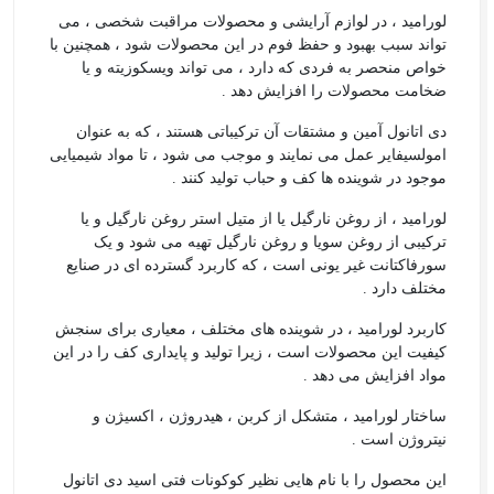
لورامید ، در لوازم آرایشی و محصولات مراقبت شخصی ، می
تواند سبب بهبود و حفظ فوم در این محصولات شود ، همچنین با
خواص منحصر به فردی که دارد ، می تواند ویسکوزیته و یا
ضخامت محصولات را افزایش دهد .
دی اتانول آمین و مشتقات آن ترکیباتی هستند ، که به عنوان
امولسیفایر عمل می نمایند و موجب می شود ، تا مواد شیمیایی
موجود در شوینده ها کف و حباب تولید کنند .
لورامید ، از روغن نارگیل یا از متیل استر روغن نارگیل و یا
ترکیبی از روغن سویا و روغن نارگیل تهیه می شود و یک
سورفاکتانت غیر یونی است ، که کاربرد گسترده ای در صنایع
مختلف دارد .
کاربرد لورامید ، در شوینده های مختلف ، معیاری برای سنجش
کیفیت این محصولات است ، زیرا تولید و پایداری کف را در این
مواد افزایش می دهد .
ساختار لورامید ، متشکل از کربن ، هیدروژن ، اکسیژن و
نیتروژن است .
این محصول را با نام هایی نظیر کوکونات فتی اسید دی اتانول